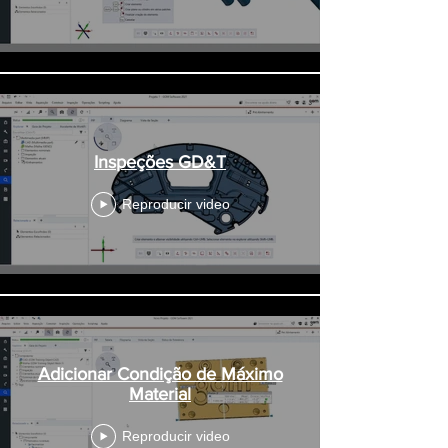
Inspeções GD&T
Reproducir video
Adicionar Condição de Máximo
Material
Reproducir video